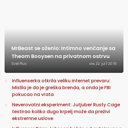
MrBeast se oženio: Intimno venčanje sa
Theom Booysen na privatnom ostrvu
Svet Plus
sre, 22. jul | 20:19
Influenserka otkrila veliku internet prevaru:
Mislila je da je greška brenda, a onda je FBI
pokucao na vrata
Neverovatni eksperiment: Jutjuber Rusty Cage
testirao koliko dugo krpelj može da preživi
ekstremne uslove