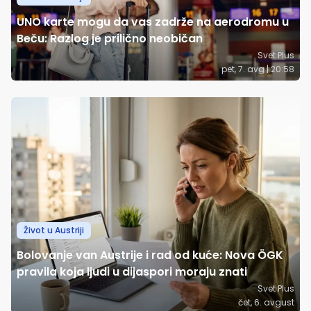
UNO karte mogu da vas zadrže na aerodromu u
Beču: Razlog je prilično neobičan
Svet Plus
pet, 7. avg | 20:58
Život u Austriji
Bolovanje van Austrije i rad od kuće: Nova ÖGK
pravila koja ljudi u dijaspori moraju znati
Svet Plus
čet, 6. avgust