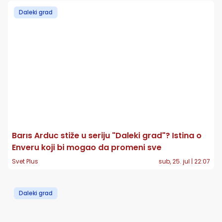
Daleki grad
Barıs Arduc stiže u seriju "Daleki grad"? Istina o
Enveru koji bi mogao da promeni sve
Svet Plus
sub, 25. jul | 22:07
Daleki grad