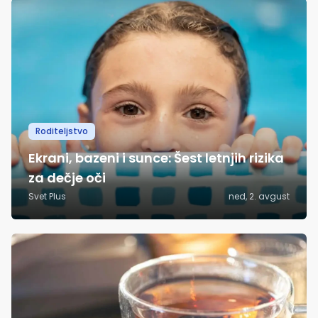
Roditeljstvo
Ekrani, bazeni i sunce: Šest letnjih rizika
za dečje oči
Svet Plus
ned, 2. avgust