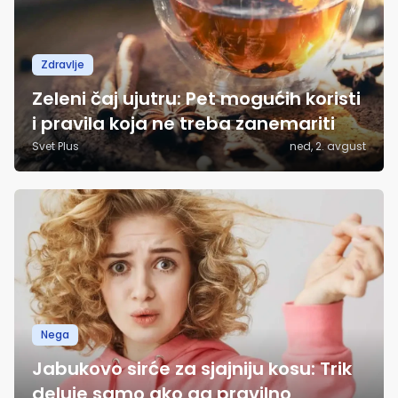
Zdravlje
Zeleni čaj ujutru: Pet mogućih koristi
i pravila koja ne treba zanemariti
Svet Plus
ned, 2. avgust
Nega
Jabukovo sirće za sjajniju kosu: Trik
deluje samo ako ga pravilno