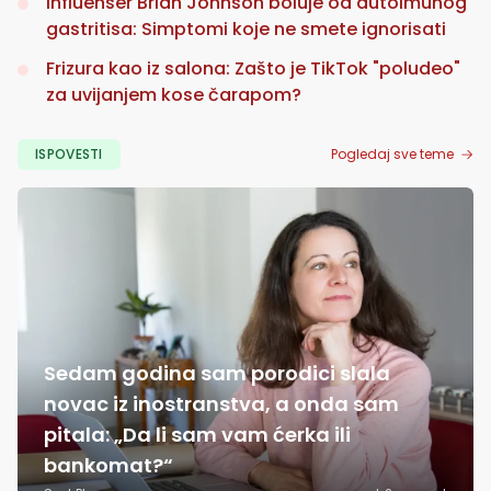
Influenser Brian Johnson boluje od autoimunog
gastritisa: Simptomi koje ne smete ignorisati
Frizura kao iz salona: Zašto je TikTok "poludeo"
za uvijanjem kose čarapom?
ISPOVESTI
Pogledaj sve teme
Sedam godina sam porodici slala
novac iz inostranstva, a onda sam
pitala: „Da li sam vam ćerka ili
bankomat?“