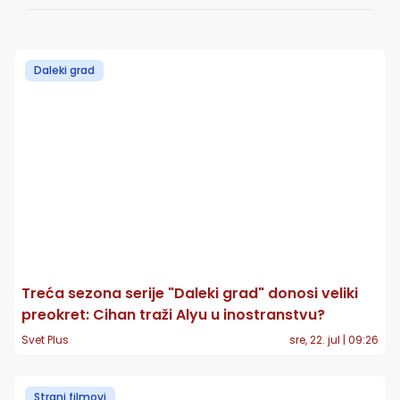
Daleki grad
Treća sezona serije "Daleki grad" donosi veliki
preokret: Cihan traži Alyu u inostranstvu?
Svet Plus
sre, 22. jul | 09:26
Strani filmovi