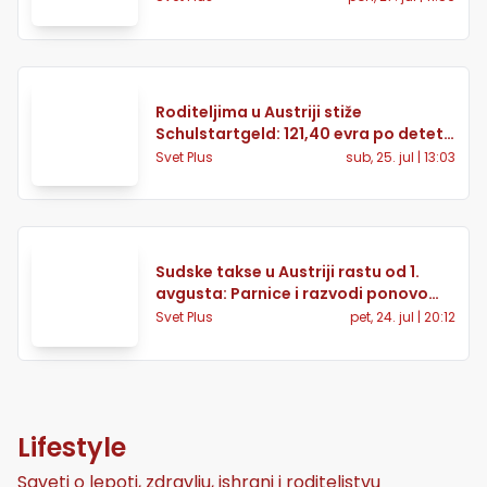
Roditeljima u Austriji stiže
Schulstartgeld: 121,40 evra po detetu
već 7. avgusta
Svet Plus
sub, 25. jul | 13:03
Sudske takse u Austriji rastu od 1.
avgusta: Parnice i razvodi ponovo
skuplji
Svet Plus
pet, 24. jul | 20:12
Lifestyle
Saveti o lepoti, zdravlju, ishrani i roditeljstvu