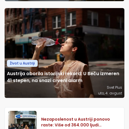
Život u Austriji
Austrija oborila istorijski rekord: U Beču izmeren
41 stepen, na snazi crveni alarm
Svet Plus
uto, 4. avgust
Nezaposlenost u Austriji ponovo
raste: Više od 364.000 ljudi