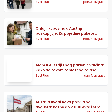
prijavljeno AMS-u
Svet Plus
pon, 3. avgust
Onlajn kupovina u Austriji
poskupljuje: Za pojedine pakete
dodatnih 7,40 evra
Svet Plus
ned, 2. avgust
Alam u Austriji zbog paklenih vrućina:
Kako da tokom toplotnog talasa
sačuvate vodu i sprečite požare
Svet Plus
sub, 1. avgust
Austrija uvodi nova pravila od
avgusta: Kazne do 2.000 evra i strože