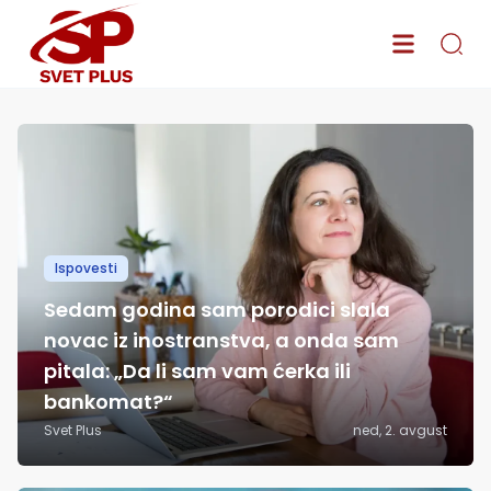
Svet Plus – Najnovije vesti o poznatima, serijama, modi i lifestyle
Ispovesti
Sedam godina sam porodici slala
novac iz inostranstva, a onda sam
pitala: „Da li sam vam ćerka ili
bankomat?“
Svet Plus
ned, 2. avgust