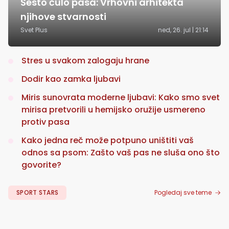
Šesto čulo pasa: Vrhovni arhitekta
njihove stvarnosti
Svet Plus
ned, 26. jul | 21:14
Stres u svakom zalogaju hrane
Dodir kao zamka ljubavi
Miris sunovrata moderne ljubavi: Kako smo svet
mirisa pretvorili u hemijsko oružije usmereno
protiv pasa
Kako jedna reč može potpuno uništiti vaš
odnos sa psom: Zašto vaš pas ne sluša ono što
govorite?
SPORT STARS
Pogledaj sve teme