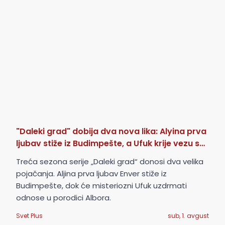
"Daleki grad" dobija dva nova lika: Alyina prva
ljubav stiže iz Budimpešte, a Ufuk krije vezu sa
Alborama
Treća sezona serije „Daleki grad“ donosi dva velika
pojačanja. Aljina prva ljubav Enver stiže iz
Budimpešte, dok će misteriozni Ufuk uzdrmati
odnose u porodici Albora.
Svet Plus
sub, 1. avgust