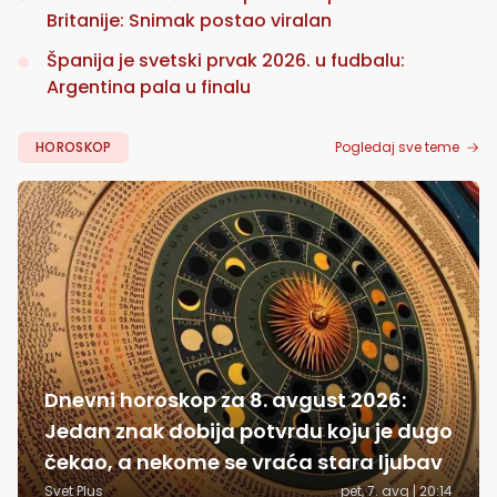
Britanije: Snimak postao viralan
Španija je svetski prvak 2026. u fudbalu:
Argentina pala u finalu
HOROSKOP
Pogledaj sve teme
Dnevni horoskop za 8. avgust 2026:
Jedan znak dobija potvrdu koju je dugo
čekao, a nekome se vraća stara ljubav
Svet Plus
pet, 7. avg | 20:14