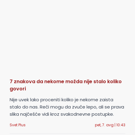
7 znakova da nekome možda nije stalo koliko
govori
Nije uvek lako proceniti koliko je nekome zaista
stalo do nas. Reči mogu da zvuče lepo, ali se prava
slika najčešće vidi kroz svakodnevne postupke.
Svet Plus
pet, 7. avg | 10:43