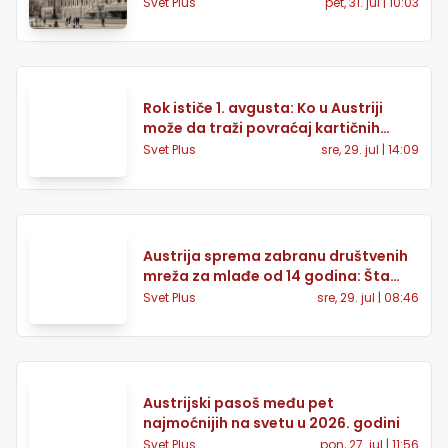
obaveze za AI sadržaj
Svet Plus
pet, 31. jul | 10:03
Rok ističe 1. avgusta: Ko u Austriji
može da traži povraćaj kartičnih
naknada
Svet Plus
sre, 29. jul | 14:09
Austrija sprema zabranu društvenih
mreža za mlađe od 14 godina: Šta
roditelji treba da znaju
Svet Plus
sre, 29. jul | 08:46
Austrijski pasoš među pet
najmoćnijih na svetu u 2026. godini
Svet Plus
pon, 27. jul | 11:56