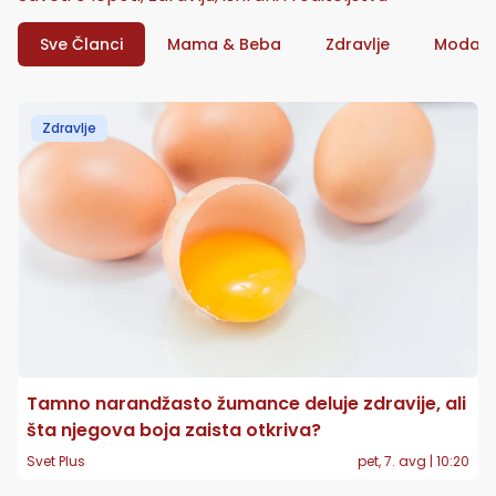
Sve Članci
Mama & Beba
Zdravlje
Moda
Zdravlje
Tamno narandžasto žumance deluje zdravije, ali
šta njegova boja zaista otkriva?
Svet Plus
pet, 7. avg | 10:20