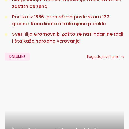
zaštitnice žena
Poruka iz 1886. pronađena posle skoro 132
godine: Koordinate otkrile njeno poreklo
Sveti Ilija Gromovnik: Zašto se na Ilindan ne radi
i šta kaže narodno verovanje
KOLUMNE
Pogledaj sve teme