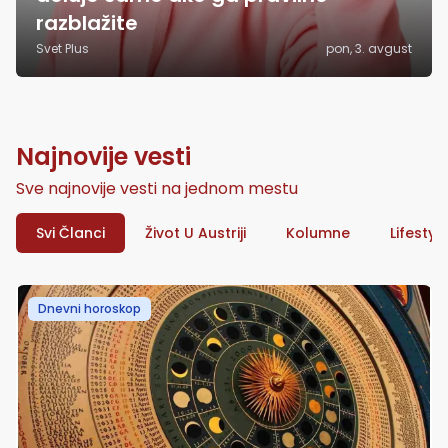
razblažite
Svet Plus
pon, 3. avgust
Najnovije vesti
Sve najnovije vesti na jednom mestu
Svi Članci
Život U Austriji
Kolumne
Lifestyl
Dnevni horoskop