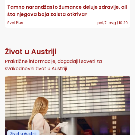
Tamno narandžasto žumance deluje zdravije, ali
šta njegova boja zaista otkriva?
Svet Plus
pet, 7. avg | 10:20
Život u Austriji
Praktične informacije, događaji i saveti za
svakodnevni život u Austriji
Život u Austriji