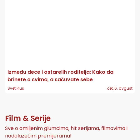
Između dece i ostarelih roditelja: Kako da
brinete o svima, a sačuvate sebe
Svet Plus
čet, 6. avgust
Film & Serije
Sve o omiljenim glumcima, hit serijama, filmovima i
nadolazećim premijerama!