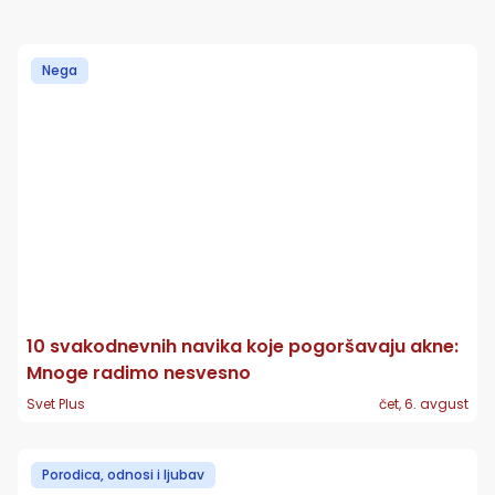
Nega
10 svakodnevnih navika koje pogoršavaju akne:
Mnoge radimo nesvesno
Svet Plus
čet, 6. avgust
Porodica, odnosi i ljubav