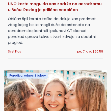
UNO karte mogu da vas zadrže na aerodromu
u Beču: Razlog je prilično neobičan
Običan špil karata teško da deluje kao predmet
zbog kojeg biste mogli duže da ostanete na
aerodromskoj kontroli. Ipak, novi CT skeneri
ponekad upravo takve stvari izdvoje za dodatni
pregled.
Svet Plus
pet, 7. avg | 20:58
Porodica, odnosi i ljubav