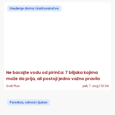
Uređenje doma i baštovanstvo
Ne bacajte vodu od pirinča: 7 biljaka kojima
može da prija, ali postoji jedno važno pravilo
Svet Plus
pet, 7. avg | 10:04
Porodica, odnosi i ljubav