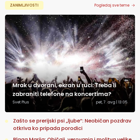
ZANIMLJIVOSTI
Pogledaj sve teme
Mrak u dvorani, ekran u ruci: Treba li
zabraniti telefone na koncertima?
Svet Plus
pet, 7. avg | 13:05
Zašto se prerijski psi „ljube“: Neobičan pozdrav
otkriva ko pripada porodici
Blaga Marija: Običaji, verovanja i molitva velike