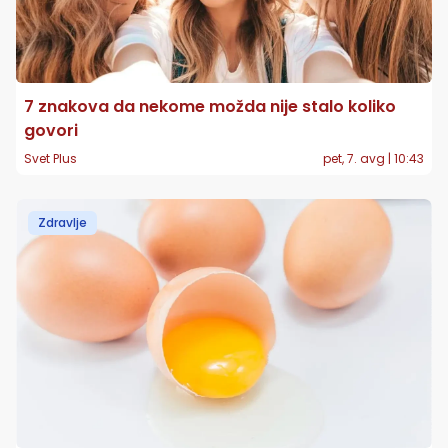
7 znakova da nekome možda nije stalo koliko
govori
Svet Plus
pet, 7. avg | 10:43
Zdravlje