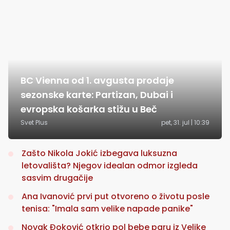
BC Vienna od 1. avgusta prodaje
sezonske karte: Partizan, Dubai i
evropska košarka stižu u Beč
Svet Plus
pet, 31. jul | 10:39
Zašto Nikola Jokić izbegava luksuzna
letovališta? Njegov idealan odmor izgleda
sasvim drugačije
Ana Ivanović prvi put otvoreno o životu posle
tenisa: "Imala sam velike napade panike"
Novak Đoković otkrio pol bebe paru iz Velike